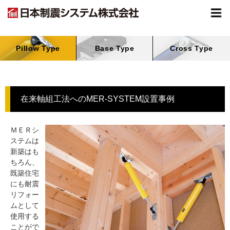
Pillow Type
Base Type
Cross Type
在来軸組工法へのMER‐SYSTEM設置事例
ＭＥＲシ
ステムは
新築はも
ちろん、
既築住宅
にも耐震
リフォー
ムとして
使用する
ことがで