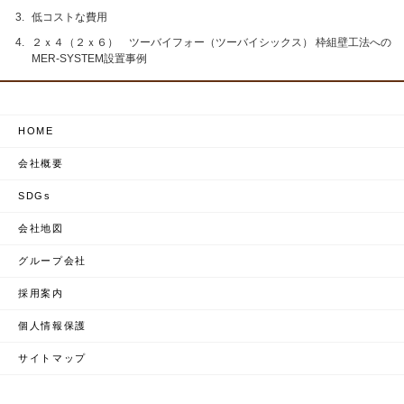
低コストな費用
２ｘ４（２ｘ６） ツーバイフォー（ツーバイシックス） 枠組壁工法への
MER‐SYSTEM設置事例
HOME
会社概要
SDGs
会社地図
グループ会社
採用案内
個人情報保護
サイトマップ