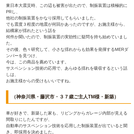
東日本大震災時、この辺も被害が出たので、制振装置は積極的に
PRし、
他社の制振装置をかなり採用してもらいました。
でも震度３程度の地震が何回かあったのですが、お施主様から、
結構家が揺れたという話を
何件か聞いたので、制振装置の実効性に疑問を持ち始めていまし
た。
その後、色々研究して、小さな揺れからも効果を発揮するMERダ
ンパーを見つけ、
今は、この商品を薦めています。
サスペンション技術の応用で、あらゆる揺れを吸収するという話
しは、
お施主様からの受けもいいですね。
（神奈川県・藤沢市・３７歳ご主人TM様・新築）
車が好きで、新築した家も、リビングからガレージ内部が見える
間取りにしたんですが、
自動車のサスペンション技術を応用した制振装置が出ていると聞
き、即採用を決めました。