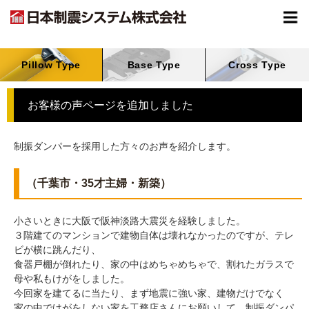
Pillow Type
Base Type
Cross Type
お客様の声ページを追加しました
制振ダンパーを採用した方々のお声を紹介します。
（千葉市・35才主婦・新築）
小さいときに大阪で阪神淡路大震災を経験しました。
３階建てのマンションで建物自体は壊れなかったのですが、テレ
ビが横に跳んだり、
食器戸棚が倒れたり、家の中はめちゃめちゃで、割れたガラスで
母や私もけがをしました。
今回家を建てるに当たり、まず地震に強い家、建物だけでなく
家の中でけがをしない家を工務店さんにお願いして、制振ダンパ