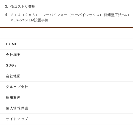
低コストな費用
２ｘ４（２ｘ６） ツーバイフォー（ツーバイシックス） 枠組壁工法への
MER‐SYSTEM設置事例
HOME
会社概要
SDGs
会社地図
グループ会社
採用案内
個人情報保護
サイトマップ